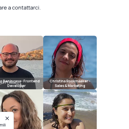
re a contattarci.
o Benincasa- Frontend
Christina Rookmaaker -
Developer
Sales & Marketing
mili